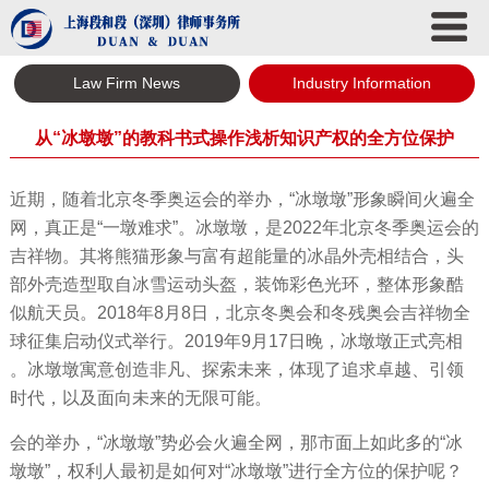
Law Firm News
Industry Information
从“冰墩墩”的教科书式操作浅析知识产权的全方位保护
近期，随着北京冬季奥运会的举办，“
冰墩墩”
形象瞬间火遍全
网，真正是“一墩难求”。冰墩墩，是2022年北京冬季奥运会的
吉祥物。其将熊猫形象与富有超能量的冰晶外壳相结合，头
部外壳造型取自冰雪运动头盔，装饰彩色光环，整体形象酷
似航天员。2018年8月8日，北京冬奥会和冬残奥会吉祥物全
球征集启动仪式举行。2019年9月17日晚，冰墩墩正式亮相
。冰墩墩寓意创造非凡、探索未来，体现了追求卓越、引领
时代，以及面向未来的无限可能。
会的举办，“冰墩墩”势必会火遍全网，那市面上如此多的“冰
墩墩”，权利人最初是如何对“冰墩墩”进行全方位的保护呢？