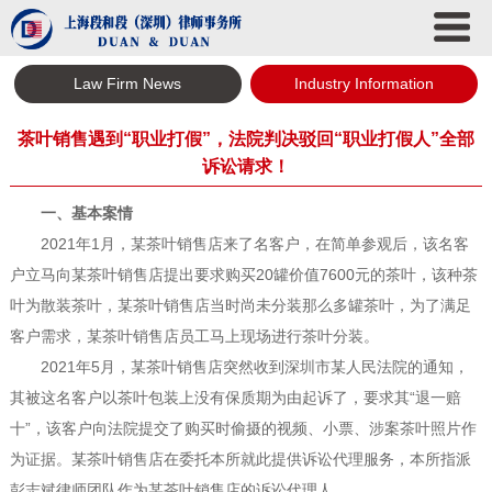
Law Firm News
Industry Information
茶叶销售遇到“职业打假”，法院判决驳回“职业打假人”全部
诉讼请求！
一、基本案情
2021年1月，某茶叶销售店来了名客户，在简单参观后，该名客
户立马向某茶叶销售店提出要求购买20罐价值7600元的茶叶，该种茶
叶为散装茶叶，某茶叶销售店当时尚未分装那么多罐茶叶，为了满足
客户需求，某茶叶销售店员工马上现场进行茶叶分装。
2021年5月，某茶叶销售店突然收到深圳市某人民法院的通知，
其被这名客户以茶叶包装上没有保质期为由起诉了，要求其“退一赔
十”，该客户向法院提交了购买时偷摄的视频、小票、涉案茶叶照片作
为证据。某茶叶销售店在委托本所就此提供诉讼代理服务，本所指派
彭志斌律师团队作为某茶叶销售店的诉讼代理人。