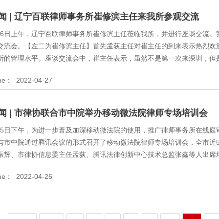
闻 | 辽宁百联律师事务所崔修滨主任来我所参观交流
4月26日上午，辽宁百联律师事务所崔修滨主任莅临我所，并进行座谈交流
交流会。【左二为崔修滨主任】首先孟荻主任对崔主任的到来表示热烈欢
所的管理水平。座谈交流会中，崔主任表示，虽然不是第一次来深圳，但是此
ime：
2022-04-27
闻 | 市律协联合市中院举办移动微法院律师专场培训会
4月25日下午，为进一步普及加深移动微法院的使用，推广律师事务所在线
与市中院通过腾讯会议的形式召开了移动微法院律师专场培训会，全市近5
振辉、市律协信息委主任孟荻、腾讯法律创新中心技术总监张鑫等人出席培训
ime：
2022-04-26