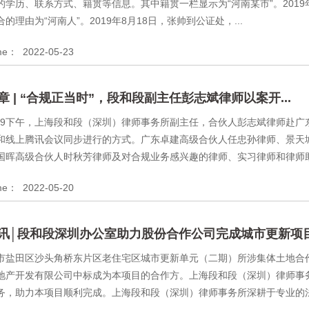
的学历、联系方式、籍贯等信息。其中籍贯一栏显示为“河南某市”。201
的理由为“河南人”。2019年8月18日，张帅到公证处，...
ime：
2022-05-23
 | “合规正当时”，段和段副主任彭志斌律师以案开...
5月19下午，上海段和段（深圳）律师事务所副主任，合伙人彭志斌律师赴
和线上腾讯会议同步进行的方式。广东卓建高级合伙人任忠孙律师、景天
国晖高级合伙人时秋芳律师及对合规业务感兴趣的律师、实习律师和律师助.
ime：
2022-05-20
讯│段和段深圳办公室助力股份合作公司完成城市更新项目.
市盐田区沙头角桥东片区老住宅区城市更新单元（二期）所涉集体土地合
地产开发有限公司中标成为本项目的合作方。上海段和段（深圳）律师事务
务，助力本项目顺利完成。上海段和段（深圳）律师事务所深耕于专业的法律