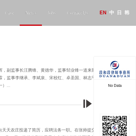
EN
中
日
韩
Case
News
Jobs
Contact Us
振辉，副监事长汪腾锋、黄德华，监事邹业锋一道来到深圳市律
霖，监事李继承、李斌泉、宋校红、卓圣国、林志平参加调研
...
No Data
More >
PP向天天农庄投递了简历，应聘法务一职。在张帅提交的简历中