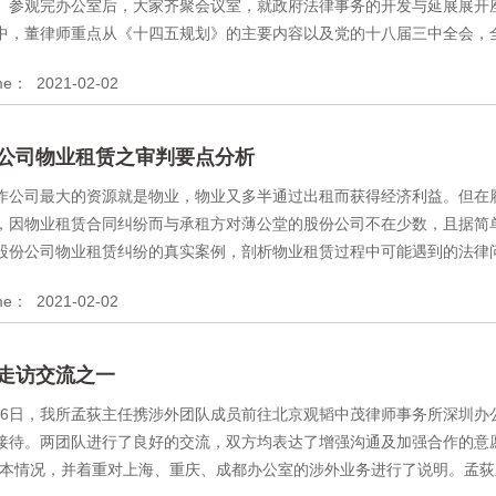
。参观完办公室后，大家齐聚会议室，就政府法律事务的开发与延展展开
中，董律师重点从《十四五规划》的主要内容以及党的十八届三中全会，全面
ime：
2021-02-02
公司物业租赁之审判要点分析
作公司最大的资源就是物业，物业又多半通过出租而获得经济利益。但在
，因物业租赁合同纠纷而与承租方对薄公堂的股份公司不在少数，且据简
股份公司物业租赁纠纷的真实案例，剖析物业租赁过程中可能遇到的法律问题
ime：
2021-02-02
走访交流之一
3月26日，我所孟荻主任携涉外团队成员前往北京观韬中茂律师事务所深圳
接待。两团队进行了良好的交流，双方均表达了增强沟通及加强合作的意
基本情况，并着重对上海、重庆、成都办公室的涉外业务进行了说明。孟荻主.