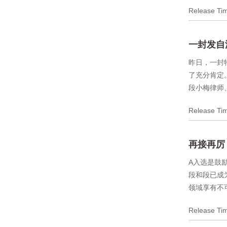
Release T
一封发自
昨日，一封
了充分肯定。
段小梅律师
Release T
再接再厉
A入选是鼓
段和段已成
领域享有不
Release T