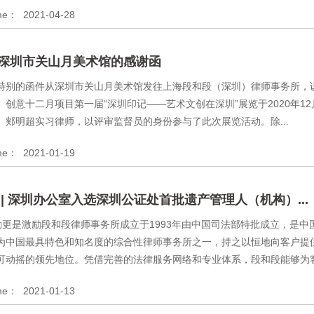
ime：
2021-04-28
深圳市关山月美术馆的感谢函
特别的函件从深圳市关山月美术馆发往上海段和段（深圳）律师事务所，
创意十二月项目第一届“深圳印记——艺术文创在深圳”展览于2020年12
、郏明超实习律师，以评审监督员的身份参与了此次展览活动。除...
ime：
2021-01-19
 | 深圳办公室入选深圳公证处首批遗产管理人（机构）...
励更是激励段和段律师事务所成立于1993年由中国司法部特批成立，是
为中国最具特色和知名度的综合性律师事务所之一，持之以恒地向客户提
可动摇的领先地位。凭借完善的法律服务网络和专业体系，段和段能够为客户
ime：
2021-01-13