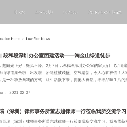
Home
About Us
Services
Professional Team
ocation:
Home
Law Firm News
 | 段和段深圳办公室团建活动——淘金山绿道徒步
，趁阳光正好，微风不燥。2月7日，段和段深圳办公室的家人们，以“团
金山绿道集合啦！出发啦！沿途植被茂盛、空气清新，令人心旷神怡！大
，是一种释放自我的方式，让生活慢下来，拥抱大自然，细细品味生活的美好
ime：
2021-02-07
瑞（深圳）律师事务所董志越律师一行莅临我所交流学习
市百瑞（深圳）律师事务所董志越律师一行莅临我所交流学习。我所孟荻