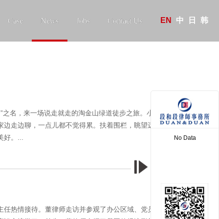
EN
中
日
韩
Case
News
Jobs
Contact Us
建”之名，来一场说走就走的淘金山绿道徒步之旅。小伙伴们早
家边走边聊，一点儿都不觉得累。扶着围栏，眺望远处，惬意
。...
No Data
More >
主任热情接待。董律师走访并参观了办公区域、党员活动室、