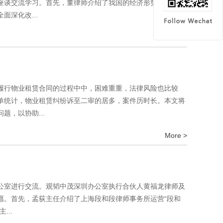
座谈交流学习。首先，董律师介绍了我国的经济形势和十四五
深化改...
More >
履行物业租赁合同的过程中中，困难重重，法律风险也比较
单统计，物业租赁纠纷诉至二审的居多，案件历时长。本文将
，以协助...
More >
办公室进行交流。观韬中茂深圳办公室执行合伙人黄福龙律师及
愿。首先，孟荻主任介绍了上海段和段律师事务所运营“段和
..