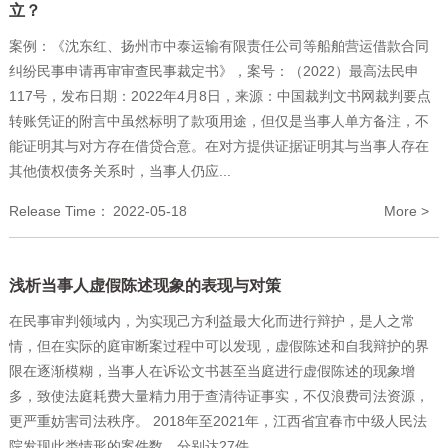
立？
案例：《沈东红、扬州市中泰运输有限责任公司等船舶营运借款合同
纠纷民事申请再审审查民事裁定书》，案号：（2022）最高法民申
117号，发布日期：2022年4月8日，来源：中国裁判文书网裁判要点
转账凭证的附言中虽然标明了款项用途，但仅是当事人单方备注，不
能证明其与对方存在借贷合意。在对方提供证据证明其与当事人存在
其他债权债务关系时，当事人仍应...
Release Time：
2022-05-18
More >
浅析当事人虚假陈述现象的表现与对策
在民事审判领域内，为实现己方利益最大化而进行辩护，是人之常
情，但在实际的庭审断案过程中可以发现，虚假陈述和自我辩护的界
限在逐渐模糊，当事人在诉讼文书甚至当庭进行虚假陈述的现象增
多，致使法庭耗费大量精力用于查清待证事实，不仅浪费司法资源，
更严重妨害司法秩序。 2018年至2021年，江西省宜春市中级人民法
院发现此类情形的案件数，分别达27件...