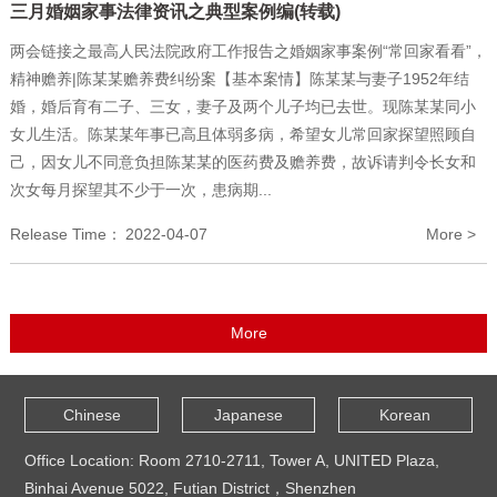
三月婚姻家事法律资讯之典型案例编(转载)
两会链接之最高人民法院政府工作报告之婚姻家事案例“常回家看看”，
精神赡养|陈某某赡养费纠纷案【基本案情】陈某某与妻子1952年结
婚，婚后育有二子、三女，妻子及两个儿子均已去世。现陈某某同小
女儿生活。陈某某年事已高且体弱多病，希望女儿常回家探望照顾自
己，因女儿不同意负担陈某某的医药费及赡养费，故诉请判令长女和
次女每月探望其不少于一次，患病期...
Release Time：
2022-04-07
More >
Chinese
Japanese
Korean
Office Location: Room 2710-2711, Tower A, UNITED Plaza,
Binhai Avenue 5022, Futian District，Shenzhen