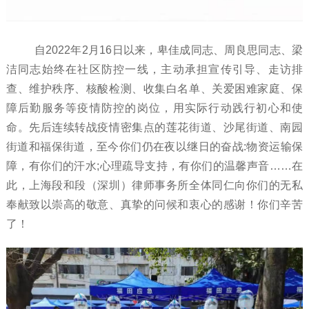
自2022年2月16日以来，卑佳成同志、周良思同志、梁
洁同志始终在社区防控一线，主动承担宣传引导、走访排
查、维护秩序、核酸检测、收集白名单、关爱困难家庭、保
障后勤服务等疫情防控的岗位，用实际行动践行初心和使
命。先后连续转战疫情密集点的莲花街道、沙尾街道、南园
街道和福保街道，至今你们仍在夜以继日的奋战:物资运输保
障，有你们的汗水;心理疏导支持，有你们的温馨声音……在
此，上海段和段（深圳）律师事务所全体同仁向你们的无私
奉献致以崇高的敬意、真挚的问候和衷心的感谢！你们辛苦
了！