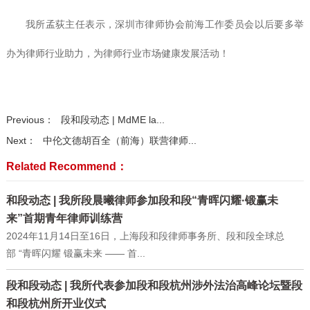
我所孟荻主任表示，深圳市律师协会前海工作委员会以后要多举
办为律师行业助力，为律师行业市场健康发展活动！
Previous：
段和段动态 | MdME la...
Next：
中伦文德胡百全（前海）联营律师...
Related Recommend：
和段动态 | 我所段晨曦律师参加段和段“青晖闪耀·锻赢未
来”首期青年律师训练营
2024年11月14日至16日，上海段和段律师事务所、段和段全球总
部 “青晖闪耀 锻赢未来 —— 首...
段和段动态 | 我所代表参加段和段杭州涉外法治高峰论坛暨段
和段杭州所开业仪式