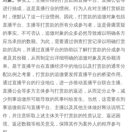
对象
。
事实上，主播所得的打赏款由直播平台、直播公会等
进行抽成，这是直播行业的惯例。行为人在对主播打赏赃款
时，便默认了这一行业惯例。因此，打赏款的追缴对象包括
直播平台、主播等打赏款的所有分成参与者，这是毋庸置疑
的事实。不可否认，追缴对象的众多必然导致难以明确各方
应当承担的数额。为此，需要通过倒查打赏记录以明确打赏
款的流向，并通过直播平台的协助以了解打赏款的分成参与
者及其份额，从而制定出详细明确的追缴对象及其份额清
单。基于直播平台在直播经济中的地位以及打赏款的通常分
配比例之考量，打赏款的追缴要发挥直播平台的桥梁作用。
通过直播平台的行业地位，进一步推动直播平台联合主播、
直播公会等多方主体参与打赏款的返还，从而定分止争，减
少刑事追缴所可能导致的民事纠纷发生。当然，这需要在刑
事追缴前应与直播平台、主播以及其他主体做好释法说明工
作，并注意听取上述主体关于打赏款的性质认定、返还困
境、返还数额等相关意见，保障其作为案外人的程序参与