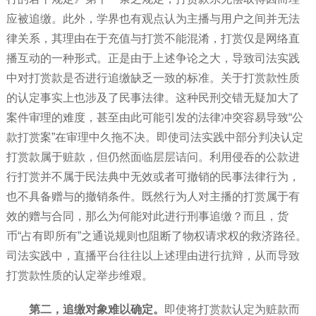
应被追缴。此外，学界也有观点认为主播与用户之间并无法
律关系，其理由在于充值与打赏不能混淆，打赏仅是网络直
播互动的一种形式。正是由于上述争论之大，导致司法实践
中对打赏款是否进行追缴缺乏一致的标准。关于打赏款性质
的认定事实上也涉及了民事法律。这种民刑交错无疑加大了
案件审理的难度，甚至由此可能引发的法律冲突容易导致“公
款打赏案”在审理中久拖不决。即使司法实践中部分判决认定
打赏款属于赃款，但仍然面临层层诘问。利用侵吞的公款进
行打赏并不属于民法典中无效或者可撤销的民事法律行为，
也不具备赠与的撤销条件。既然行为人对主播的打赏属于有
效的赠与合同，那么为何能对此进行刑事追缴？而且，货
币“占有即所有”之通说规则也阻断了物权请求权的救济路径。
司法实践中，直播平台往往以上述理由进行抗辩，从而导致
打赏款性质的认定举步维艰。
第二，追缴对象难以确定
。
即使将打赏款认定为赃款而