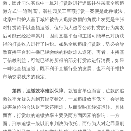
缴，因此司法实践中一旦对打赏款进行追缴往往采取全额追
缴方式“一追到底”。碧桂园员工巨额打赏一案便是此种做法，
此案中辩护人基于减轻被告人退赔数额的角度出发更是主张
对打赏款予以全额追缴。但行为人侵吞公款打赏的行为案发
后可能已经经年累月，因而直播平台和主播可能早已对所获
得的打赏收入进行了纳税。如果全额追缴打赏款，势必会导
致直播平台和主播已经缴纳的税款难以返还。再者，主播基
于信赖利益，可能已经将所得的部分打赏款进行消费，如果
一味地全额追缴，既不利于直播行业的发展，也不利于维护
市场交易秩序的稳定。
第四，追缴效率难以保障
。
就被害单位而言，赃款的追
缴效率无疑关系到其经济状况，一旦追缴效率低下，会导致
被害单位的合法财产返还困难，从而影响其经济运转。具体
而言，打赏款的追缴效率主要受两方面因素的影响：一方
面，刑事追缴一般以刑事判决为依托，而行为人对定罪量刑