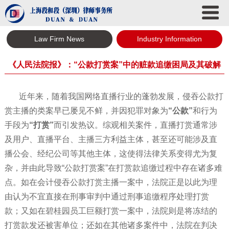
Law Firm News
Industry Information
《人民法院报》：“公款打赏案”中的赃款追缴困局及其破解
近年来，随着我国网络直播行业的蓬勃发展，侵吞公款打
赏主播的类案早已屡见不鲜，并因犯罪对象为
“公款”
和行为
手段为
“打赏”
而引发热议。综观相关案件，直播打赏通常涉
及用户、直播平台、主播三方利益主体，甚至还可能涉及直
播公会、经纪公司等其他主体，这使得法律关系变得尤为复
杂，并由此导致“公款打赏案”在打赏款追缴过程中存在诸多难
点。如在会计侵吞公款打赏主播一案中，法院正是以此为理
由认为不宜直接在刑事审判中通过刑事追缴程序处理打赏
款；又如在碧桂园员工巨额打赏一案中，法院则是将冻结的
打赏款发还被害单位；还如在其他诸多案件中，法院在判决