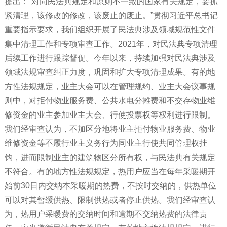
提出：“对同民法典规定和原则不一致的国家有关规定，要抓
紧清理，该修改的修改，该废止的废止。”贯彻习近平总书记
重要指示要求，我们组织开展了民法典涉及领域规范性文件
集中清理工作和专项审查工作。2021年，对民法典专项清理
后续工作进行跟踪督促。今年以来，持续加强对民法典涉及
领域法规审查纠正力度，巩固和扩大专项清理成果。有的地
方性法规规定，业主大会可以在管理规约、业主大会议事规
则中，对拒付物业服务费、公共水电分摊费和不交存物业维
修资金的业主参加业主大会、行使投票权等权利进行限制。
我们经审查认为，不加区分地将业主拒付物业服务费、物业
维修资金等不履行业主义务行为同业主行使共同管理权挂
钩，进而限制业主的建筑物区分所有权，与民法典有关规定
不符合。有的地方性法规规定，热用户应当在每年采暖期开
始前30日内交纳本采暖期的热费，不按时交纳的，供热单位
可以对其暂缓供热、限制供热或者停止供热。我们经审查认
为，热用户采暖费的交纳时间和逾期不交纳热费的法律责