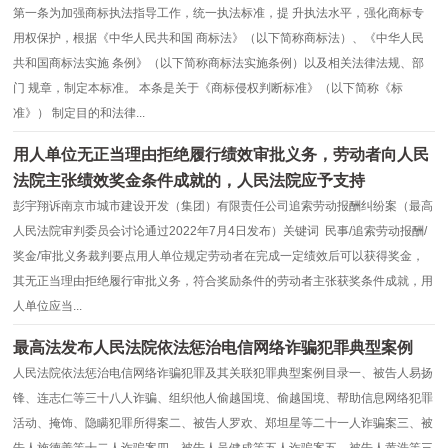
第一条为加强商标执法指导工作，统一执法标准，提 升执法水平，强化商标专
用权保护，根据《中华人民共和国 商标法》（以下简称商标法）、《中华人民
共和国商标法实施 条例》（以下简称商标法实施条例）以及相关法律法规、部
门 规章，制定本标准。 本条是关于《商标侵权判断标准》（以下简称《标
准》） 制定目的和法律...
用人单位无正当理由拒绝履行绩效审批义务，劳动者向人民
法院主张绩效奖金条件成就的，人民法院应予支持
彭宇翔诉南京市城市建设开发（集团）有限责任公司追索劳动报酬纠纷案（最高
人民法院审判委员会讨论通过2022年7月4日发布）关键词 民事/追索劳动报酬/
奖金/审批义务裁判要点用人单位规定劳动者在完成一定绩效后可以获得奖金，
其无正当理由拒绝履行审批义务，符合奖励条件的劳动者主张获奖条件成就，用
人单位应当...
最高法发布人民法院依法惩治电信网络诈骗犯罪典型案例
人民法院依法惩治电信网络诈骗犯罪及其关联犯罪典型案例目录一、被告人易扬
锋、连志仁等三十八人诈骗、组织他人偷越国境、偷越国境、帮助信息网络犯罪
活动、掩饰、隐瞒犯罪所得案二、被告人罗欢、郑坦星等二十一人诈骗案三、被
告人施德善等十二人诈骗案四、被告人吴健成等五人诈骗案五、被告人黄浩等三