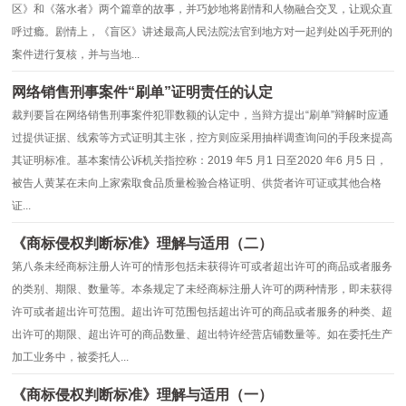
区》和《落水者》两个篇章的故事，并巧妙地将剧情和人物融合交叉，让观众直
呼过瘾。剧情上，《盲区》讲述最高人民法院法官到地方对一起判处凶手死刑的
案件进行复核，并与当地...
网络销售刑事案件“刷单”证明责任的认定
裁判要旨在网络销售刑事案件犯罪数额的认定中，当辩方提出“刷单”辩解时应通
过提供证据、线索等方式证明其主张，控方则应采用抽样调查询问的手段来提高
其证明标准。基本案情公诉机关指控称：2019 年5 月1 日至2020 年6 月5 日，
被告人黄某在未向上家索取食品质量检验合格证明、供货者许可证或其他合格
证...
《商标侵权判断标准》理解与适用（二）
第八条未经商标注册人许可的情形包括未获得许可或者超出许可的商品或者服务
的类别、期限、数量等。本条规定了未经商标注册人许可的两种情形，即未获得
许可或者超出许可范围。超出许可范围包括超出许可的商品或者服务的种类、超
出许可的期限、超出许可的商品数量、超出特许经营店铺数量等。如在委托生产
加工业务中，被委托人...
《商标侵权判断标准》理解与适用（一）