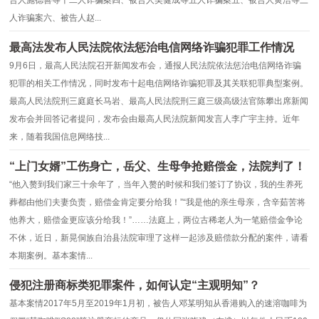
人诈骗案六、被告人赵...
最高法发布人民法院依法惩治电信网络诈骗犯罪工作情况
9月6日，最高人民法院召开新闻发布会，通报人民法院依法惩治电信网络诈骗
犯罪的相关工作情况，同时发布十起电信网络诈骗犯罪及其关联犯罪典型案例。
最高人民法院刑三庭庭长马岩、最高人民法院刑三庭三级高级法官陈攀出席新闻
发布会并回答记者提问，发布会由最高人民法院新闻发言人李广宇主持。近年
来，随着我国信息网络技...
“上门女婿”工伤身亡，岳父、生母争抢赔偿金，法院判了！
“他入赘到我们家三十余年了，当年入赘的时候和我们签订了协议，我的生养死
葬都由他们夫妻负责，赔偿金肯定要分给我！”“我是他的亲生母亲，含辛茹苦将
他养大，赔偿金更应该分给我！”……法庭上，两位古稀老人为一笔赔偿金争论
不休，近日，新晃侗族自治县法院审理了这样一起涉及赔偿款分配的案件，请看
本期案例。基本案情...
侵犯注册商标类犯罪案件，如何认定“主观明知”？
基本案情2017年5月至2019年1月初，被告人邓某明知从香港购入的速溶咖啡为