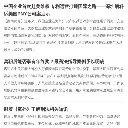
中国企业首次赴美维权 专利运营打通国际之路——深圳朗科
诉美国PNY公司案启示
【案情简介】近年来，我国企业在海外知识产权诉讼对垒中往往居于弱势，充当
赔偿者的角色。大多数企业刚意识到知识产权的重要性、少数企业通过法律途径
在国内市场维权是我国知识产权保护的现状。而这个时候，深圳市朗科科技有限
公司（以下简称“深圳朗科”）配合企业发展战略，通过侵权诉讼将战线燃至大洋
对岸，成为“我国海...
离职后能否享有年终奖？最高法指导案例予以明确
房玥诉中美联泰大都会人寿保险有限公司劳动合同纠纷案（最高人民法院审判委
员会讨论通过2022年7月4日发布）裁判要点年终奖发放前离职的劳动者主张用
人单位支付年终奖的，人民法院应当结合劳动者的离职原因、离职时间、工作表
现以及对单位的贡献程度等因素进行综合考量。用人单位的规章制度规定年终奖
发放前离职的劳动...
跟着《庭外》了解刑法相关知识
最近，电视剧《庭外》因剧情扑朔迷离、高能反转、节奏紧锣密鼓、高潮迭起，
获得口碑热度双丰收。不仅如此，此剧开创性地运用双单元剧模式，讲述《盲