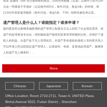
假冒“某咖啡”“S88”等注册商标的商品，仍伙同张晓建（在逃）以每件人民币180
元这一明显低于市场价（正品每件800元，每件20盒，每盒4条）的价格，将
21304件假冒速溶咖啡（每件20盒，每盒5条，下同）销售给被告单位某...
遗产管理人是什么人？谁能指定？谁来申请？
裁判要旨民法典继承编新增的遗产管理人制度在立法上回应了社会现实需求，使
遗产的处理更加专业化，同时确保遗产能得到妥善管理和顺利分割，亦维护了债
权人的利益。当遗产处于无人管理状态，对遗产享有债权的债权人等利害关系人
可以申请人民法院指定遗产管理人，以便及时、有效、妥善地处理遗产。被继承
人的遗产无人继承时，...
Chinese
Japanese
Korean
Office Location: Room 2710-2711, Tower A, UNITED Plaza,
Binhai Avenue 5022, Futian District，Shenzhen