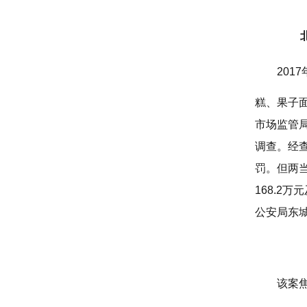
20
糕、果子面
市场监管
调查。经查
罚。但两当
168.2
公安局东
该案