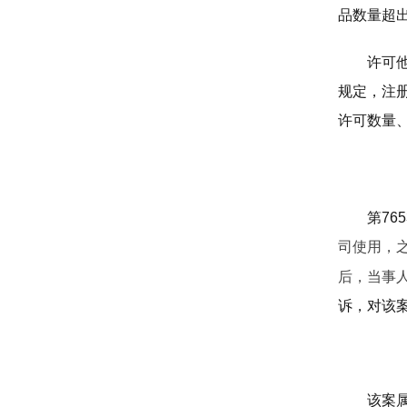
品数量超
许可
规定，注
许可数量
第765
司使用，
后，当事
诉，对该
该案