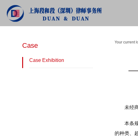
CASE
Your current l
Case
Case Exhibition
未经
本条
的种类、