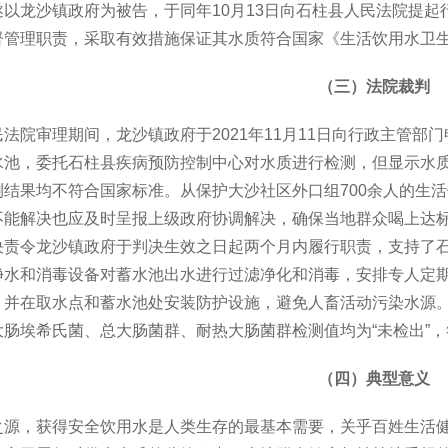
遂以龙沙镇政府为被告，于同年10月13日向石柱县人民法院提
管理职责，采取有效措施保证其水质符合国家《生活饮用水卫生标准（
（三）法院裁判
法院审理期间，龙沙镇政府于2021年11月11日向行政主管
水池，委托石柱县疾病预防控制中心对水质进行检测，但显示水
测结果均不符合国家标准。从保护大沙社区外口组700余人的生
不能解决也应及时呈报上级政府协调解决，确保当地群众喝上达
决责令龙沙镇政府于判决生效之日起两个月内履行职责，支持了
净水和消毒设备对蓄水池出水进行过滤净化和消毒，安排专人定
，并在取水点和蓄水池处安装防护设施，避免人畜活动污染水源
肠埃希氏菌、总大肠菌群、耐热大肠菌群检测值均为“未检出”，符合
（四）典型意义
之源，获得安全饮用水是人类生存的最基本需要，关乎百姓生活