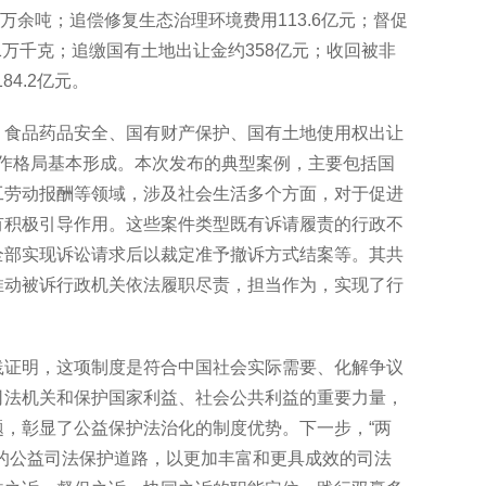
5万余吨；追偿修复生态治理环境费用113.6亿元；督促
.1万千克；追缴国有土地出让金约358亿元；收回被非
4.2亿元。
、食品药品安全、国有财产保护、国有土地使用权出让
工作格局基本形成。本次发布的典型案例，主要包括国
工劳动报酬等领域，涉及社会生活多个方面，对于促进
有积极引导作用。这些案件类型既有诉请履责的行政不
全部实现诉讼请求后以裁定准予撤诉方式结案等。其共
推动被诉行政机关依法履职尽责，担当作为，实现了行
践证明，这项制度是符合中国社会实际需要、化解争议
司法机关和保护国家利益、社会公共利益的重要力量，
，彰显了公益保护法治化的制度优势。下一步，“两
的公益司法保护道路，以更加丰富和更具成效的司法