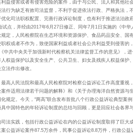
共利益侵害或者有侵害危险的案件，由于与公民、法人和其他社
违法行为缺乏有效司法监督，不利于促进依法行政、严格执法，
于优化司法职权配置、完善行政诉讼制度，也有利于推进法治政
开始试点，并经由2017年6月27日修正、同年7月1日实施的《
款规定，人民检察院在生态环境和资源保护、食品药品安全、国
使职权或者不作为，致使国家利益或者社会公共利益受到侵害的，
的《中共中央关于加强新时代检察机关法律监督工作的意见》，进
年人权益保护以及安全生产、公共卫生、妇女及残疾人权益保护
关立法作出修改。
最高人民法院和最高人民检察院对检察公益诉讼工作高度重视，先后
讼案件适用法律若干问题的解释》和《关于办理海洋自然资源与
细化规定。今天，“两高”联合发布首批八个行政公益诉讼典型案
极具中国特色的年轻诉讼制度的总结与回顾，更是回应社会各界
司法实践，包括行政公益诉讼在内的公益诉讼制度取得了巨大成效，
案公益诉讼案件87.5万余件，民事公益诉讼8.8万件，行政公益