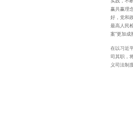
实践，不
赢共赢理
好，党和
最高人民
案”更加成
在以习近
司其职，
义司法制