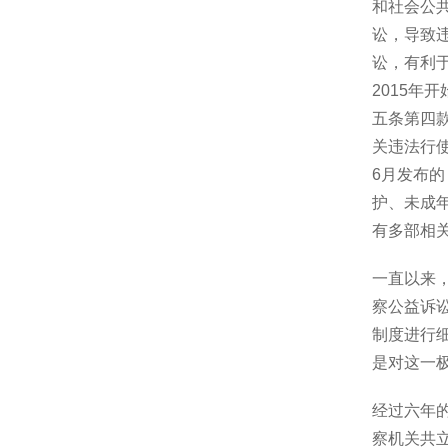
和社会公
讼，导致
讼，有利
2015年
五条第四
关违法行
6月发布
护、未成
有多部相
一直以来，
察公益诉
制度进行
是对这一
经过六年的
察机关共立