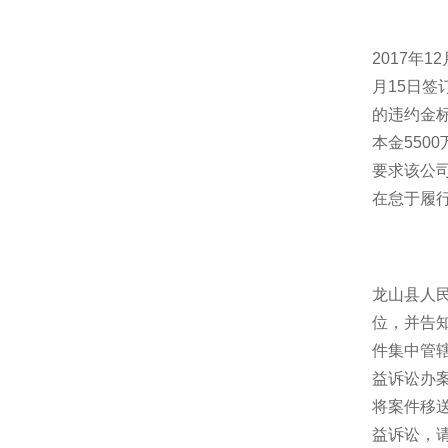
2017年
月15日签
的违约金
本金550
要求该公
在怠于履
龙山县人民
位，并告
件集中管
益诉讼办
将案件移
益诉讼，请