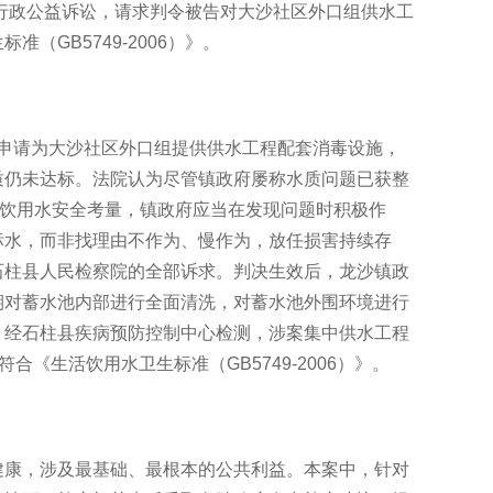
起行政公益诉讼，请求判令被告对大沙社区外口组供水工
GB5749-2006）》。
部门申请为大沙社区外口组提供供水工程配套消毒设施，
质仍未达标。法院认为尽管镇政府屡称水质问题已获整
活饮用水安全考量，镇政府应当在发现问题时积极作
标水，而非找理由不作为、慢作为，放任损害持续存
石柱县人民检察院的全部诉求。判决生效后，龙沙镇政
期对蓄水池内部进行全面清洗，对蓄水池外围环境进行
。经石柱县疾病预防控制中心检测，涉案集中供水工程
《生活饮用水卫生标准（GB5749-2006）》。
健康，涉及最基础、最根本的公共利益。本案中，针对