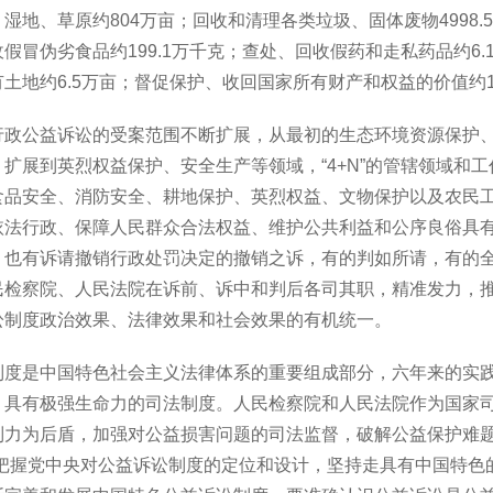
湿地、草原约804万亩；回收和清理各类垃圾、固体废物4998.
假冒伪劣食品约199.1万千克；查处、回收假药和走私药品约6
土地约6.5万亩；督促保护、收回国家所有财产和权益的价值约18
行政公益诉讼的受案范围不断扩展，从最初的生态环境资源保护
，扩展到英烈权益保护、安全生产等领域，“4+N”的管辖领域和
食品安全、消防安全、耕地保护、英烈权益、文物保护以及农民
依法行政、保障人民群众合法权益、维护公共利益和公序良俗具
，也有诉请撤销行政处罚决定的撤销之诉，有的判如所请，有的
民检察院、人民法院在诉前、诉中和判后各司其职，精准发力，
讼制度政治效果、法律效果和社会效果的有机统一。
制度是中国特色社会主义法律体系的重要组成部分，六年来的实
、具有极强生命力的司法制度。人民检察院和人民法院作为国家
制力为后盾，加强对公益损害问题的司法监督，破解公益保护难题
刻把握党中央对公益诉讼制度的定位和设计，坚持走具有中国特色