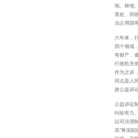
地、林地、
查处、回收
法占用国有
六年来，
四个领域
有财产、
行政机关
作为之诉
同点是人
政公益诉
公益诉讼
纠纷有力
以司法强
高”将深