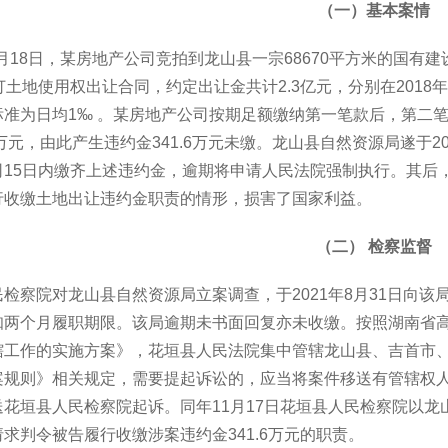
（一）基本案情
12月18日，某房地产公司竞拍到龙山县一宗68670平方米的国有
订土地使用权出让合同，约定出让金共计2.3亿元，分别在2018年
标准为日均1‰ 。某房地产公司按期足额缴纳第一笔款后，第二笔
0万元，由此产生违约金341.6万元未缴。龙山县自然资源局遂于2
司15日内缴齐上述违约金，逾期将申请人民法院强制执行。其后
行收缴土地出让违约金职责的情形，损害了国家利益。
（二） 检察监督
检察院对龙山县自然资源局立案调查，于2021年8月31日向
知两个月履职期限。该局逾期未书面回复亦未收缴。按照湖南省
辖工作的实施方案》，花垣县人民法院集中管辖龙山县、吉首市
案规则》相关规定，需要提起诉讼的，应当将案件移送有管辖权
送花垣县人民检察院起诉。同年11月17日花垣县人民检察院以
求判令被告履行收缴涉案违约金341.6万元的职责。