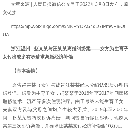
文章来源
| 人民日报微信公众号于2022年3月8日发布，
原
文链接：
https://mp.weixin.qq.com/s/MKRYDAG4qD7IPmwPl8Ot
UA
浙江温州 | 赵某某与汪某某离婚纠纷案——女方为生育子
女付出较多有权请求离婚经济补偿
【基本案情】
原告赵某某（女）与
被告汪某某经人介绍认识后办理结
婚登记。婚后为生育子女，赵某某于
2016年至2017年间因胚
胎移植术、流产等多次住院治疗。由于最终未能生育子女，
夫妻双方及与父母之间均产生较大矛盾。2019年至2020年
间，赵某某曾两次起诉离婚，期间曾自行撤回起诉，现赵某
某第三次起诉离婚，并要求汪某某支付经济补偿金10万元。