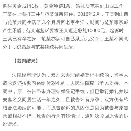
购买黄金戒指1枚、黄金项链1条。婚礼后范某到山西工作，
王某在上海打工并与范某母亲同住。2016年2月，王某到山西
与范某共同生活了几个月后回老家生活，期间与范某家亲戚
产生矛盾，范某遂起诉要求王某返还彩礼10000元。起诉时，
王某已有孕在身，范某亦认可自己系胎儿父亲，王某不同意
分手，仍愿意与范某继续共同生活。
【裁判结果】
法院经审理认为，双方未办理结婚登记手续的，当事人
请求返还按照习俗给付彩礼的，人民法院应当予以支持。本
案中，原、被告虽未办理结婚登记手续，但已举行婚礼并以
夫妻名义同居生活一年之久，且被告怀有身孕，双方仍有缔
结合法婚姻的可能，而原告起诉的原因仅是因为被告与原告
亲戚相处不睦，原告的行为有违情理，遂判决驳回原告的诉
讼请求。