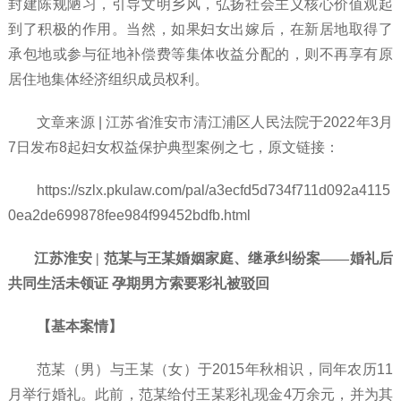
封建陈规陋习，引导文明乡风，弘扬社会主义核心价值观起
到了积极的作用。当然，如果妇女出嫁后，在新居地取得了
承包地或参与征地补偿费等集体收益分配的，则不再享有原
居住地集体经济组织成员权利。
文章来源
| 江苏省淮安市清江浦区人民法院于2022年3月
7日发布8起妇女权益保护典型案例之七，原文链接：
https://szlx.pkulaw.com/pal/a3ecfd5d734f711d092a4115
0ea2de699878fee984f99452bdfb.html
江苏淮安 | 范某与王某婚姻家庭、继承纠纷案——婚礼后
共同生活未领证 孕期男方索要彩礼被驳回
【基本案情】
范某（男）与王某（女）于
2015年秋相识，同年农历11
月举行婚礼。此前，范某给付王某彩礼现金4万余元，并为其