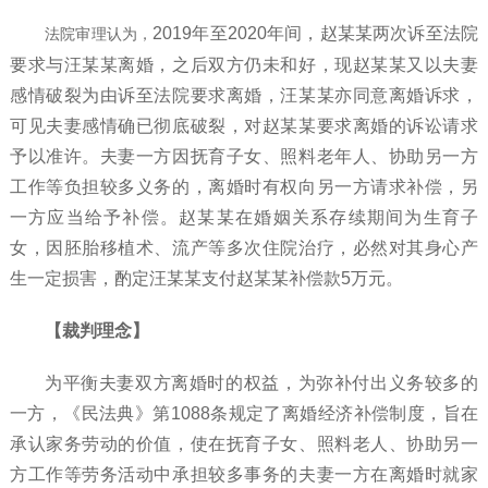
2019年至2020年间，赵某某两次诉至法院
法院审理认为，
要求与汪某某离婚，之后双方仍未和好，现赵某某又以夫妻
感情破裂为由诉至法院要求离婚，汪某某亦同意离婚诉求，
可见夫妻感情确已彻底破裂，对赵某某要求离婚的诉讼请求
予以准许。夫妻一方因抚育子女、照料老年人、协助另一方
工作等负担较多义务的，离婚时有权向另一方请求补偿，另
一方应当给予补偿。赵某某在婚姻关系存续期间为生育子
女，因胚胎移植术、流产等多次住院治疗，必然对其身心产
生一定损害，酌定汪某某支付赵某某补偿款5万元。
【裁判理念】
为平衡夫妻双方离婚时的权益，为弥补付出义务较多的
一方，《民法典》第
1088条规定了离婚经济补偿制度，旨在
承认家务劳动的价值，使在抚育子女、照料老人、协助另一
方工作等劳务活动中承担较多事务的夫妻一方在离婚时就家