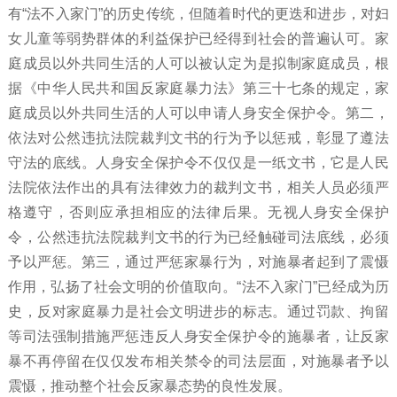
有
“法不入家门”的历史传统，但随着时代的更迭和进步，对妇
女儿童等弱势群体的利益保护已经得到社会的普遍认可。家
庭成员以外共同生活的人可以被认定为是拟制家庭成员，根
据《中华人民共和国反家庭暴力法》第三十七条的规定，家
庭成员以外共同生活的人可以申请人身安全保护令。第二，
依法对公然违抗法院裁判文书的行为予以惩戒，彰显了遵法
守法的底线。人身安全保护令不仅仅是一纸文书，它是人民
法院依法作出的具有法律效力的裁判文书，相关人员必须严
格遵守，否则应承担相应的法律后果。无视人身安全保护
令，公然违抗法院裁判文书的行为已经触碰司法底线，必须
予以严惩。第三，通过严惩家暴行为，对施暴者起到了震慑
作用，弘扬了社会文明的价值取向。“法不入家门”已经成为历
史，反对家庭暴力是社会文明进步的标志。通过罚款、拘留
等司法强制措施严惩违反人身安全保护令的施暴者，让反家
暴不再停留在仅仅发布相关禁令的司法层面，对施暴者予以
震慑，推动整个社会反家暴态势的良性发展。