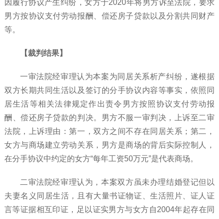
因履行协议产生纠纷，女方于2020年将男方诉至法院，要求
男方按协议支付劳动报酬、偿还房子贷款以及分割共同财产
等。
【裁判结果】
一审法院经审理认为本案为同居关系析产纠纷，遂根据
双方长期共同生活以及签订的分手协议内容等事实，依照同
居生活等相关法律规定作出责令男方按照协议支付劳动报
酬、偿还房子贷款的判决。男方不服一审判决，上诉至二审
法院，上诉理由：第一，双方之间不存在同居关系；第二，
女方与商场建立劳动关系，男方是商场的背后实际控制人，
在分手协议中约定的女方
“每年工资50万元”是代表商场。
二审法院经审理认为，本案双方虽未办理结婚登记但以
夫妻名义同居生活，且有大量书证物证、生活照片、证人证
言等证据相互印证，足以证实男方与女方自
2004年起存在同