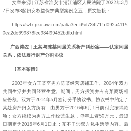
文章来源
| 江苏省淮安市清江浦区人民法院于2022年3月
7日发布8起妇女权益保护典型案例之五，原文链接：
https://szlx.pkulaw.com/pal/a3ecfd5d734f711d092a4115
0ea2de699878fee984f99452bdfb.html
广西崇左 | 王某与陈某同居关系析产纠纷案——认定同居
关系，依法履行财产分割协议
【基本案情】
2003年女方王某至男方陈某经营店铺工作。2004年双方
共同生活并共同经营生意。期间，男方投资并占有某商场相
应份额。双方于2014年5月签订分手协议书。协议书中约定了
某处房产归女方所有，由男方于2016年6月1日前付完按揭款
项；女方继续为男方工作经营生意，每年工资50万元，最短
日期定为2016年6月1日止；互不干涉双方私生活等内容。后