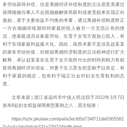
务劳动获得补偿。但是离婚经济补偿制度的立法原意系通过
保障婚姻当事人不会因婚姻解体而获利或者受损来实现正向
激励，基于夫妻收益不均衡的考量，通过离婚补偿制度矫正
一方在婚姻存续期间对家庭的投入被另一方无偿占有的情
况，使家庭成员在家庭劳动、生育子女等方面放心投入，有
利于实现家庭利益最大化。因此，虽然本案不是涉及赵某某
的家务劳动价值，但根据离婚经济制度的立法精神进行扩大
解释，承认赵某某在生育子女方面所付出的时间和精力有权
获得离婚经济补偿金，对妻子生儿育女的贡献予以肯定，有
利于家庭的稳定，也有利于端正社会对妇女生育权利的态
度。
文章来源
| 浙江省温州市中级人民法院于2022年3月7日
发布8起妇女权益保障典型案例之八，原文链接：
https://szlx.pkulaw.com/pal/a3ecfd5d734f711de0305582
2a1e4a2dc0d4ab731e279774bdfb.html