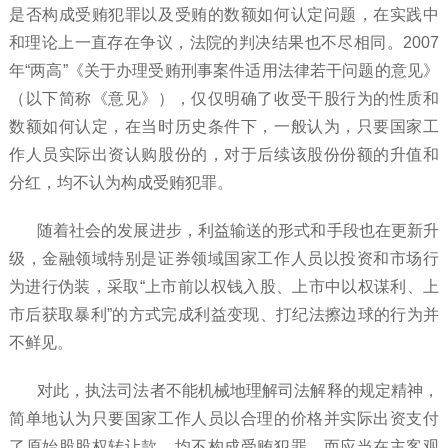
是否构成受贿犯罪以及受贿的数额如何认定问题，在实践中
和理论上一直存在争议，法院的判决结果也不尽相同。2007
年“两高”《关于办理受贿刑事案件适用法律若干问题的意见》
（以下简称《意见》），仅仅明确了收受干股行为的性质和
数额如何认定，在当时历史条件下，一般认为，只要国家工
作人员实际出资认购股份的，对于后续该股份份额的升值和
分红，均不认为构成受贿犯罪。
随着社会的发展进步，利益输送的形式和手段也在更新升
级，金融领域特别是证券领域国家工作人员以投资和市场行
为进行伪装，采取“上市前以权钱入股、上市中以权谋利、上
市后获取暴利”的方式完成利益变现、打纪法擦边球的行为并
不鲜见。
对此，执法司法者不能机械地理解司法解释的规定精神，
简单地认为只要国家工作人员以合理的价格并实际出资支付
了原始股股权转让款，均不构成受贿犯罪，而应当在主客观