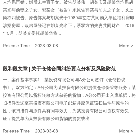
人均系再婚，婚后未生育子女。被告胡某伟、胡某庆及胡某华均系胡
某光与前妻之子女。郭某女（被告）系原告郭某与前夫之子女，以上
简称四被告。原告郭某与胡某光于1989年左右共同购入单位福利房即
涉案房屋，该房屋登记在胡某光名下，系双方的夫妻共同财产。2018
年5月，胡某光委托胡某华将...
Release Time：
2023-03-08
More >
段和段文章 | 关于仓储合同纠纷要点分析及风险防范
一、案件基本事实1、某投资有限公司与A分公司签订《仓储协议
书》。双方约定：A分公司为某投资有限公司提供仓储保管等服务；某
投资有限公司以货权转移方式获得的货物，A分公司开出入库单据，将
扫描件发送至某投资有限公司电子邮箱并应保证该扫描件与原件的一
性，该扫描件与原件具有同等效力，为某投资有限公司货权有效凭
证；提货单为某投资有限公司货物的提货或出...
Release Time：
2023-03-08
More >