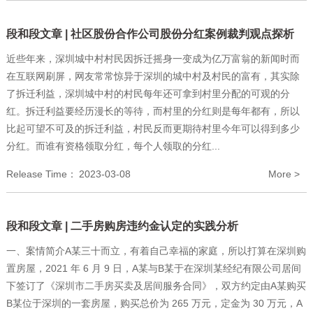
段和段文章 | 社区股份合作公司股份分红案例裁判观点探析
近些年来，深圳城中村村民因拆迁摇身一变成为亿万富翁的新闻时而
在互联网刷屏，网友常常惊异于深圳的城中村及村民的富有，其实除
了拆迁利益，深圳城中村的村民每年还可拿到村里分配的可观的分
红。拆迁利益要经历漫长的等待，而村里的分红则是每年都有，所以
比起可望不可及的拆迁利益，村民反而更期待村里今年可以得到多少
分红。而谁有资格领取分红，每个人领取的分红...
Release Time：
2023-03-08
More >
段和段文章 | 二手房购房违约金认定的实践分析
一、案情简介A某三十而立，有着自己幸福的家庭，所以打算在深圳购
置房屋，2021 年 6 月 9 日，A某与B某于在深圳某经纪有限公司居间
下签订了《深圳市二手房买卖及居间服务合同》，双方约定由A某购买
B某位于深圳的一套房屋，购买总价为 265 万元，定金为 30 万元，A