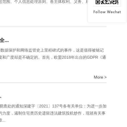
信息范围、个人信息处理原则、各主体权利、义务、履行个人信
More >
..
据保护和网络监管史上里程碑式的事件，这是值得被铭记
广度却是不确定的。首先，欧盟2018年出台的GDPR《通
More >
.
查处的通知深建字〔2021〕137号各有关单位：为进一步加
的力度，遏制住宅类历史遗留违法建筑投机炒作，现就有关事
..