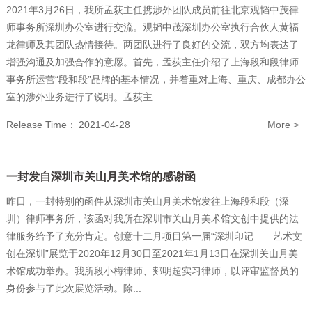
2021年3月26日，我所孟荻主任携涉外团队成员前往北京观韬中茂律
师事务所深圳办公室进行交流。观韬中茂深圳办公室执行合伙人黄福
龙律师及其团队热情接待。两团队进行了良好的交流，双方均表达了
增强沟通及加强合作的意愿。首先，孟荻主任介绍了上海段和段律师
事务所运营“段和段”品牌的基本情况，并着重对上海、重庆、成都办公
室的涉外业务进行了说明。孟荻主...
Release Time：
2021-04-28
More >
一封发自深圳市关山月美术馆的感谢函
昨日，一封特别的函件从深圳市关山月美术馆发往上海段和段（深
圳）律师事务所，该函对我所在深圳市关山月美术馆文创中提供的法
律服务给予了充分肯定。创意十二月项目第一届“深圳印记——艺术文
创在深圳”展览于2020年12月30日至2021年1月13日在深圳关山月美
术馆成功举办。我所段小梅律师、郏明超实习律师，以评审监督员的
身份参与了此次展览活动。除...