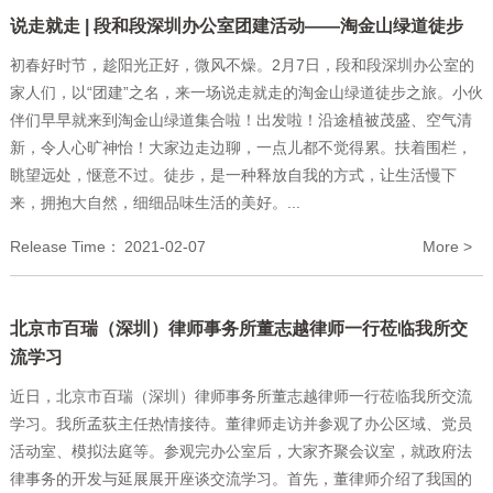
说走就走 | 段和段深圳办公室团建活动——淘金山绿道徒步
初春好时节，趁阳光正好，微风不燥。2月7日，段和段深圳办公室的
家人们，以“团建”之名，来一场说走就走的淘金山绿道徒步之旅。小伙
伴们早早就来到淘金山绿道集合啦！出发啦！沿途植被茂盛、空气清
新，令人心旷神怡！大家边走边聊，一点儿都不觉得累。扶着围栏，
眺望远处，惬意不过。徒步，是一种释放自我的方式，让生活慢下
来，拥抱大自然，细细品味生活的美好。...
Release Time：
2021-02-07
More >
北京市百瑞（深圳）律师事务所董志越律师一行莅临我所交
流学习
近日，北京市百瑞（深圳）律师事务所董志越律师一行莅临我所交流
学习。我所孟荻主任热情接待。董律师走访并参观了办公区域、党员
活动室、模拟法庭等。参观完办公室后，大家齐聚会议室，就政府法
律事务的开发与延展展开座谈交流学习。首先，董律师介绍了我国的